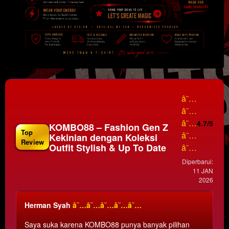
â˜…
â˜…
â˜…
4.7/5
KOMBO88 – Fashion Gen Z
Top
â˜…
Kekinian dengan Koleksi
Review
Outfit Stylish & Up To Date
â˜…
Diperbarui:
11 JAN
2026
Herman Syah
â˜…â˜…â˜…â˜…â˜…
Saya suka karena KOMBO88 punya banyak pilihan